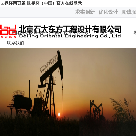
世界杯网页版,世界杯（中国）官方在线登录
求实创新 优化设计 真诚服务 
世界杯网页版,世界杯（中国）官方在线登录
关于我们
世
联系我们